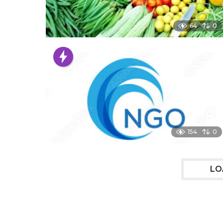
64
0
154
0
LO