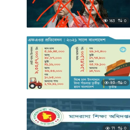
163
0
93
0
71
0