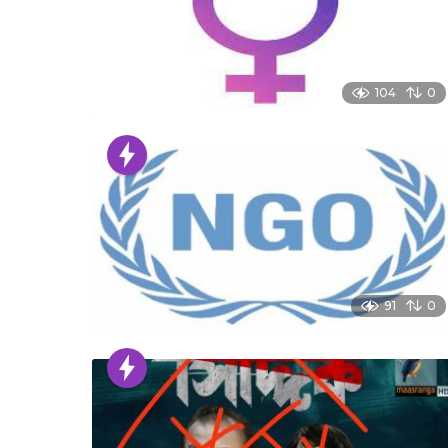
104
0
91
0