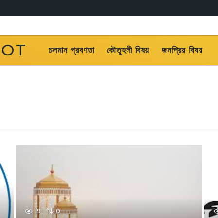
OOT
চলমান প্রবণতা
কৌতূহলী বিষয়
জনপ্রিয় বিষয়
19
0