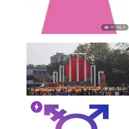
111
0
87
0