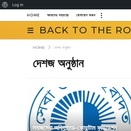
About
Log In
WordPress
HOME
আমাদের সম্বন্ধে
যোগাযোগ করুন
BACK TO THE R
HOME
দেশজ অনুষ্ঠান
দেশজ অনুষ্ঠান
0
0
সমাজসেবা অধিদপ্তর–কোয়ান্টাম ফাউন্ডেশন