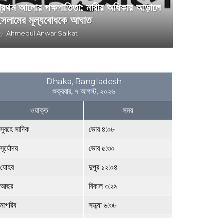
্রথম আলোর পক্ষপাতিতা: নারীর অধিকার আড়ালে
সলামের মূল্যবোধকে আঘাত
y
Ahmedul Anwar Saikat
Dhaka, Bangladesh
শুক্রবার, ৭ আগস্ট, ২০২৬
ওয়াক্ত
সময়
সুবহে সাদিক
ভোর ৪:০৮
সূর্যোদয়
ভোর ৫:৩০
যোহর
দুপুর ১২:০৪
আছর
বিকাল ৩:২৯
মাগরিব
সন্ধ্যা ৬:৩৮