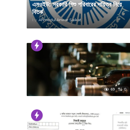
এমওইউ: সরকারি শিশু পরিবারের দায়িত্ব নিয়ে
বিতর্ক
by
Ahmedul Anwar Saikat
69
0