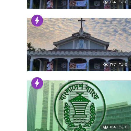
124
0
177
0
104
0