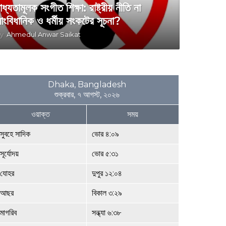
াধ্যতামূলক সংগীত শিক্ষা: রাষ্ট্রীয় নীতি না
াংবিধানিক ও ধর্মীয় সংকটের সূচনা?
y
Ahmedul Anwar Saikat
Dhaka, Bangladesh
শুক্রবার, ৭ আগস্ট, ২০২৬
ওয়াক্ত
সময়
সুবহে সাদিক
ভোর ৪:০৯
সূর্যোদয়
ভোর ৫:৩১
যোহর
দুপুর ১২:০৪
আছর
বিকাল ৩:২৯
মাগরিব
সন্ধ্যা ৬:৩৮