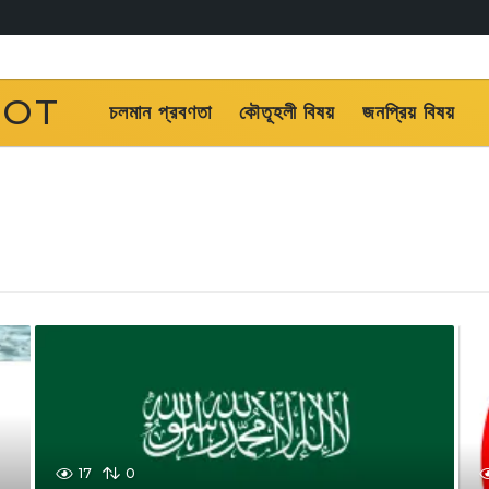
OOT
চলমান প্রবণতা
কৌতূহলী বিষয়
জনপ্রিয় বিষয়
17
0