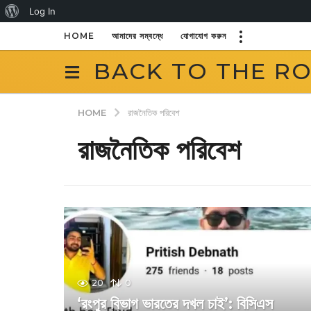
About
Log In
WordPress
HOME
আমাদের সম্বন্ধে
যোগাযোগ করুন
BACK TO THE R
HOME
রাজনৈতিক পরিবেশ
রাজনৈতিক পরিবেশ
20
0
‘রংপুর বিভাগ ভারতের দখল চাই’: বিসিএস