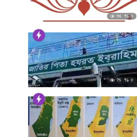
96
0
75
0