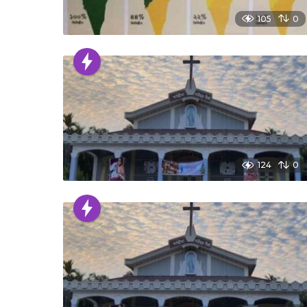
105
0
124
0