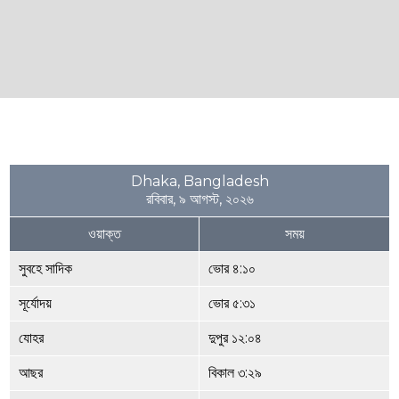
Dhaka, Bangladesh
রবিবার, ৯ আগস্ট, ২০২৬
ওয়াক্ত
সময়
সুবহে সাদিক
ভোর ৪:১০
সূর্যোদয়
ভোর ৫:৩১
যোহর
দুপুর ১২:০৪
আছর
বিকাল ৩:২৯