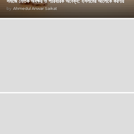
সমাজে নৈতিক অবক্ষয় ও পারিবারিক অনৈক্য: ইসলামের আলোকে করণীয়
by
Ahmedul Anwar Saikat