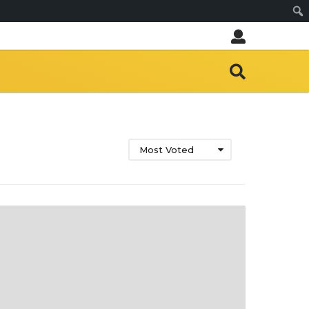
Sear
Most Voted