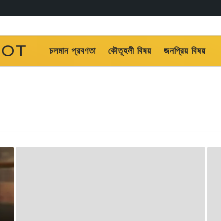
OOT
চলমান প্রবণতা
কৌতূহলী বিষয়
জনপ্রিয় বিষয়