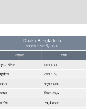
Dhaka, Bangladesh
শুক্রবার, ৭ আগস্ট, ২০২৬
ওয়াক্ত
সময়
সুবহে সাদিক
ভোর ৪:০৯
সূর্যোদয়
ভোর ৫:৩১
যোহর
দুপুর ১২:০৪
আছর
বিকাল ৩:২৯
মাগরিব
সন্ধ্যা ৬:৩৮