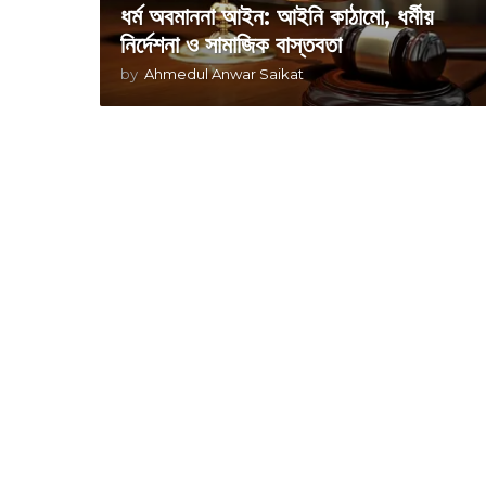
ধর্ম অবমাননা আইন: আইনি কাঠামো, ধর্মীয়
নির্দেশনা ও সামাজিক বাস্তবতা
by
Ahmedul Anwar Saikat