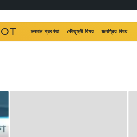
OOT
চলমান প্রবণতা
কৌতূহলী বিষয়
জনপ্রিয় বিষয়