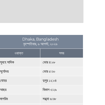
Dhaka, Bangladesh
বৃহস্পতিবার, ৬ আগস্ট, ২০২৬
ওয়াক্ত
সময়
সুবহে সাদিক
ভোর ৪:০৮
সূর্যোদয়
ভোর ৫:৩০
যোহর
দুপুর ১২:০৪
আছর
বিকাল ৩:২৯
মাগরিব
সন্ধ্যা ৬:৩৮