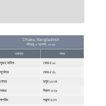
Dhaka, Bangladesh
শনিবার, ৮ আগস্ট, ২০২৬
ওয়াক্ত
সময়
সুবহে সাদিক
ভোর ৪:১০
সূর্যোদয়
ভোর ৫:৩১
যোহর
দুপুর ১২:০৪
আছর
বিকাল ৩:২৯
মাগরিব
সন্ধ্যা ৬:৩৭