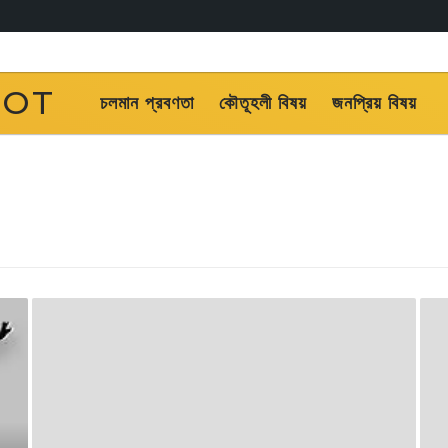
OOT
চলমান প্রবণতা
কৌতূহলী বিষয়
জনপ্রিয় বিষয়