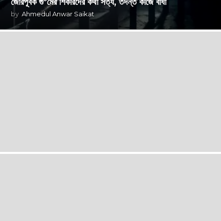
জোরপূর্বক গু*মের শিকারদের কথা সত্য, তদন্ত কাজে বাধা
by
Ahmedul Anwar Saikat