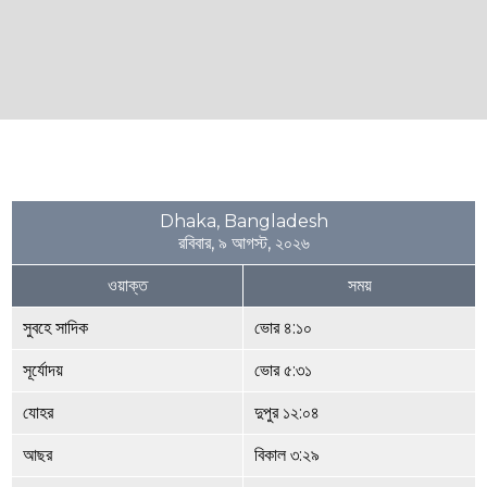
Dhaka, Bangladesh
রবিবার, ৯ আগস্ট, ২০২৬
ওয়াক্ত
সময়
সুবহে সাদিক
ভোর ৪:১০
সূর্যোদয়
ভোর ৫:৩১
যোহর
দুপুর ১২:০৪
আছর
বিকাল ৩:২৯