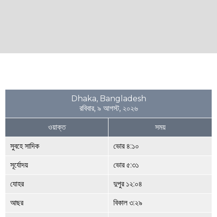
Dhaka, Bangladesh
রবিবার, ৯ আগস্ট, ২০২৬
ওয়াক্ত
সময়
সুবহে সাদিক
ভোর ৪:১০
সূর্যোদয়
ভোর ৫:৩১
যোহর
দুপুর ১২:০৪
আছর
বিকাল ৩:২৯