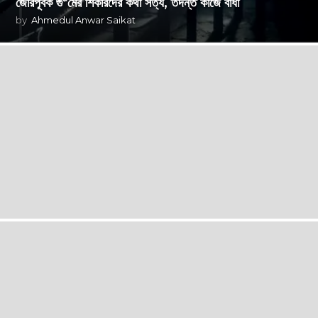
জোরপূর্বক গু*মের শিকারদের কথা সত্য, তদন্ত কাজে বাধা
by
Ahmedul Anwar Saikat