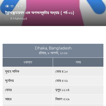
111
0
ট্রান্সজেন্ডারবাদ এক অপসংস্কৃতির অধ্যায় ( পর্ব-০১)
by
R Mahmud
Dhaka, Bangladesh
রবিবার, ৯ আগস্ট, ২০২৬
ওয়াক্ত
সময়
সুবহে সাদিক
ভোর ৪:১০
সূর্যোদয়
ভোর ৫:৩১
যোহর
দুপুর ১২:০৪
আছর
বিকাল ৩:২৯