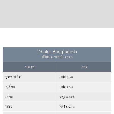
Dhaka, Bangladesh
রবিবার, ৯ আগস্ট, ২০২৬
ওয়াক্ত
সময়
সুবহে সাদিক
ভোর ৪:১০
সূর্যোদয়
ভোর ৫:৩১
যোহর
দুপুর ১২:০৪
আছর
বিকাল ৩:২৯