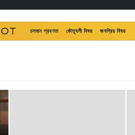
OOT
চলমান প্রবণতা
কৌতূহলী বিষয়
জনপ্রিয় বিষয়