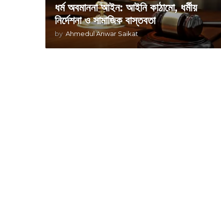
ধর্ম অবমাননা আইন: আইনি কাঠামো, ধর্মীয়
নির্দেশনা ও সামাজিক বাস্তবতা
by
Ahmedul Anwar Saikat