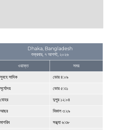
Dhaka, Bangladesh
শুক্রবার, ৭ আগস্ট, ২০২৬
ওয়াক্ত
সময়
সুবহে সাদিক
ভোর ৪:০৯
সূর্যোদয়
ভোর ৫:৩১
যোহর
দুপুর ১২:০৪
আছর
বিকাল ৩:২৯
মাগরিব
সন্ধ্যা ৬:৩৮