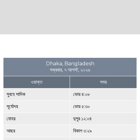
Dhaka, Bangladesh
শুক্রবার, ৭ আগস্ট, ২০২৬
ওয়াক্ত
সময়
সুবহে সাদিক
ভোর ৪:০৮
সূর্যোদয়
ভোর ৫:৩০
যোহর
দুপুর ১২:০৪
আছর
বিকাল ৩:২৯