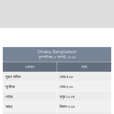
Dhaka, Bangladesh
বৃহস্পতিবার, ৬ আগস্ট, ২০২৬
ওয়াক্ত
সময়
সুবহে সাদিক
ভোর ৪:০৮
সূর্যোদয়
ভোর ৫:৩০
যোহর
দুপুর ১২:০৪
আছর
বিকাল ৩:২৯