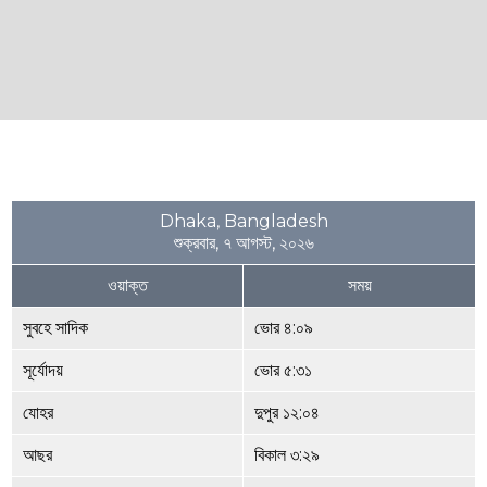
Dhaka, Bangladesh
শুক্রবার, ৭ আগস্ট, ২০২৬
ওয়াক্ত
সময়
সুবহে সাদিক
ভোর ৪:০৯
সূর্যোদয়
ভোর ৫:৩১
যোহর
দুপুর ১২:০৪
আছর
বিকাল ৩:২৯