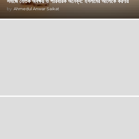
সমাজে নৈতিক অবক্ষয় ও পারিবারিক অনৈক্য: ইসলামের আলোকে করণীয়
by
Ahmedul Anwar Saikat