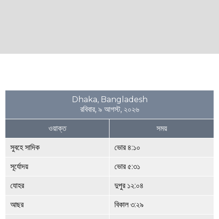
Dhaka, Bangladesh
রবিবার, ৯ আগস্ট, ২০২৬
ওয়াক্ত
সময়
সুবহে সাদিক
ভোর ৪:১০
সূর্যোদয়
ভোর ৫:৩১
যোহর
দুপুর ১২:০৪
আছর
বিকাল ৩:২৯