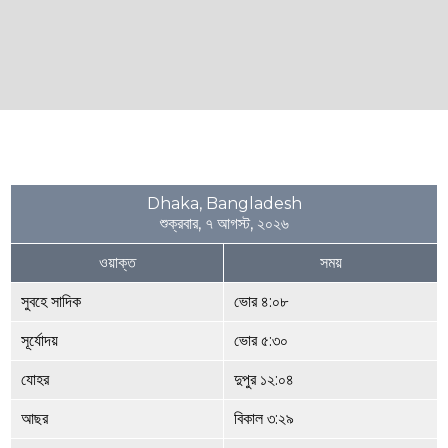
Dhaka, Bangladesh
শুক্রবার, ৭ আগস্ট, ২০২৬
ওয়াক্ত
সময়
সুবহে সাদিক
ভোর ৪:০৮
সূর্যোদয়
ভোর ৫:৩০
যোহর
দুপুর ১২:০৪
আছর
বিকাল ৩:২৯