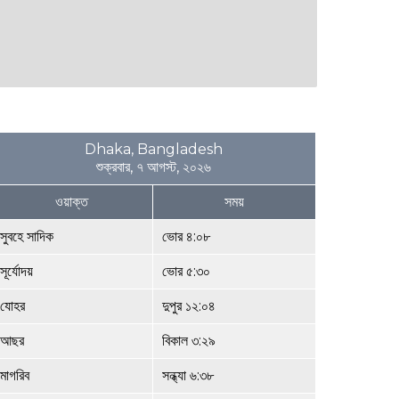
Dhaka, Bangladesh
শুক্রবার, ৭ আগস্ট, ২০২৬
ওয়াক্ত
সময়
সুবহে সাদিক
ভোর ৪:০৮
সূর্যোদয়
ভোর ৫:৩০
যোহর
দুপুর ১২:০৪
আছর
বিকাল ৩:২৯
মাগরিব
সন্ধ্যা ৬:৩৮