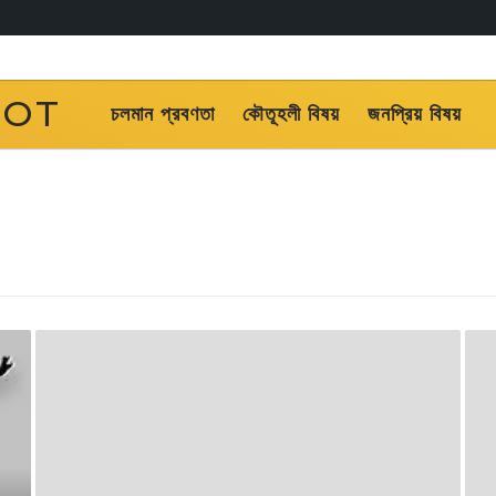
OOT
চলমান প্রবণতা
কৌতূহলী বিষয়
জনপ্রিয় বিষয়