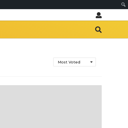
Sear
Most Voted