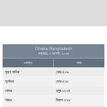
Dhaka, Bangladesh
শুক্রবার, ৭ আগস্ট, ২০২৬
ওয়াক্ত
সময়
সুবহে সাদিক
ভোর ৪:০৯
সূর্যোদয়
ভোর ৫:৩১
যোহর
দুপুর ১২:০৪
আছর
বিকাল ৩:২৯