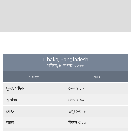
Dhaka, Bangladesh
শনিবার, ৮ আগস্ট, ২০২৬
ওয়াক্ত
সময়
সুবহে সাদিক
ভোর ৪:১০
সূর্যোদয়
ভোর ৫:৩১
যোহর
দুপুর ১২:০৪
আছর
বিকাল ৩:২৯