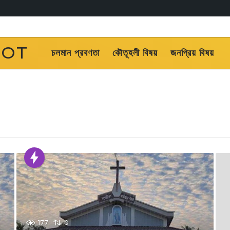
OOT
চলমান প্রবণতা
কৌতূহলী বিষয়
জনপ্রিয় বিষয়
177
0