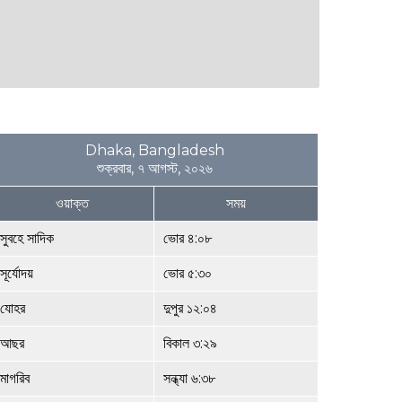
Dhaka, Bangladesh
শুক্রবার, ৭ আগস্ট, ২০২৬
ওয়াক্ত
সময়
সুবহে সাদিক
ভোর ৪:০৮
সূর্যোদয়
ভোর ৫:৩০
যোহর
দুপুর ১২:০৪
আছর
বিকাল ৩:২৯
মাগরিব
সন্ধ্যা ৬:৩৮