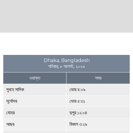
Dhaka, Bangladesh
শনিবার, ৮ আগস্ট, ২০২৬
ওয়াক্ত
সময়
সুবহে সাদিক
ভোর ৪:০৯
সূর্যোদয়
ভোর ৫:৩১
যোহর
দুপুর ১২:০৪
আছর
বিকাল ৩:২৯