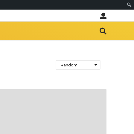
Sear
Random