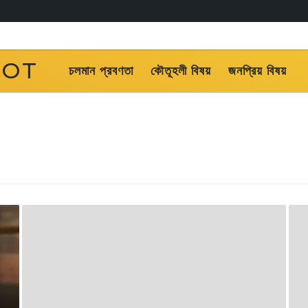
OOT
চলমান প্রবণতা
কৌতূহলী বিষয়
জনপ্রিয় বিষয়