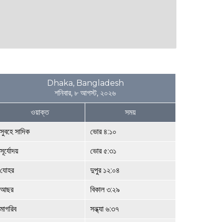
Dhaka, Bangladesh
শনিবার, ৮ আগস্ট, ২০২৬
ওয়াক্ত
সময়
সুবহে সাদিক
ভোর ৪:১০
সূর্যোদয়
ভোর ৫:৩১
যোহর
দুপুর ১২:০৪
আছর
বিকাল ৩:২৯
মাগরিব
সন্ধ্যা ৬:৩৭