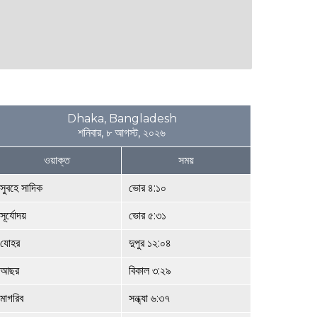
Dhaka, Bangladesh
শনিবার, ৮ আগস্ট, ২০২৬
ওয়াক্ত
সময়
সুবহে সাদিক
ভোর ৪:১০
সূর্যোদয়
ভোর ৫:৩১
যোহর
দুপুর ১২:০৪
আছর
বিকাল ৩:২৯
মাগরিব
সন্ধ্যা ৬:৩৭