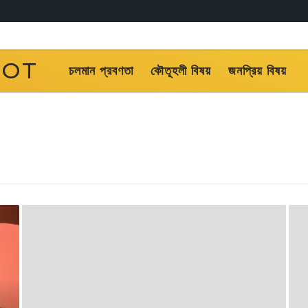
OOT
চলমান প্রবণতা
কৌতূহলী বিষয়
জনপ্রিয় বিষয়