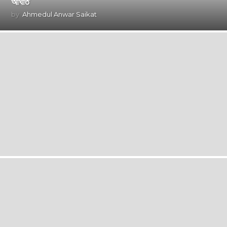
আঘাত
by
Ahmedul Anwar Saikat