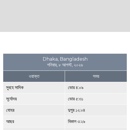
Dhaka, Bangladesh
শনিবার, ৮ আগস্ট, ২০২৬
ওয়াক্ত
সময়
সুবহে সাদিক
ভোর ৪:০৯
সূর্যোদয়
ভোর ৫:৩১
যোহর
দুপুর ১২:০৪
আছর
বিকাল ৩:২৯