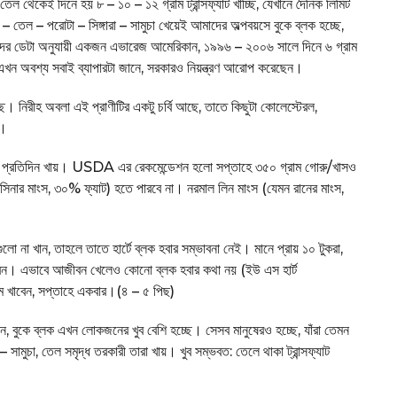
তেল থেকেই দিনে হয় ৮ – ১০ – ১২ গ্রাম ট্রান্সফ্যাট খাচ্ছি, যেখানে দৈনিক লিমিট
তেল – পরোটা – সিঙ্গারা – সামুচা খেয়েই আমাদের অল্পবয়সে বুকে ব্লক হচ্ছে,
কানদের ডেটা অনুযায়ী একজন এভারেজ আমেরিকান, ১৯৯৬ – ২০০৬ সালে দিনে ৬ গ্রাম
। এখন অবশ্য সবাই ব্যাপারটা জানে, সরকারও নিয়ন্ত্রণ আরোপ করেছেন।
ে। নিরীহ অবলা এই প্রাণীটির একটু চর্বি আছে, তাতে কিছুটা কোলেস্টেরল,
ম।
িন্তু প্রতিদিন খায়। USDA এর রেকমেন্ডেশন হলো সপ্তাহে ৩৫০ গ্রাম গোরু/খাসও
সিনার মাংস, ৩০% ফ্যাট) হতে পারবে না। নরমাল লিন মাংস (যেমন রানের মাংস,
ুলো না খান, তাহলে তাতে হার্টে ব্লক হবার সম্ভাবনা নেই। মানে প্রায় ১০ টুকরা,
পড়বেন। এভাবে আজীবন খেলেও কোনো ব্লক হবার কথা নয় (ইউ এস হার্ট
াম খাবেন, সপ্তাহে একবার।(৪ – ৫ পিছ)
 বুকে ব্লক এখন লোকজনের খুব বেশি হচ্ছে। সেসব মানুষেরও হচ্ছে, যাঁরা তেমন
 সামুচা, তেল সমৃদ্ধ তরকারী তারা খায়। খুব সম্ভবত: তেলে থাকা ট্রান্সফ্যাট