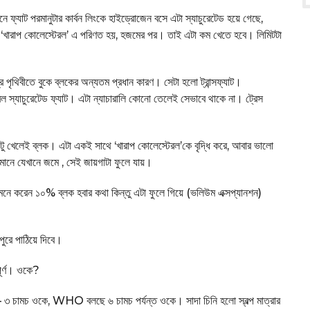
ানে ফ্যাট পরমানুটার কার্বন লিংকে হাইড্রোজেন বসে এটা স্যাচুরেটেড হয়ে গেছে,
 ‘খারাপ কোলেস্টেরল’ এ পরিণত হয়, হজমের পর। তাই এটা কম খেতে হবে। লিমিটটা
 পৃথিবীতে বুকে ব্লকের অন্যতম প্রধান কারণ। সেটা হলো ট্রান্সফ্যাট।
ডাবল স্যাচুরেটেড ফ্যাট। এটা ন্যাচারালি কোনো তেলেই সেভাবে থাকে না। ট্রেস
একটু খেলেই ব্লক। এটা একই সাথে ‘খারাপ কোলেস্টেরল’কে বৃদ্ধি করে, আবার ভালো
 মানে যেখানে জমে , সেই জায়গাটা ফুলে যায়।
ো। মনে করেন ১০% ব্লক হবার কথা কিন্তু এটা ফুলে গিয়ে (ভলিউম এক্সপ্যানশন)
ুরে পাঠিয়ে দিবে।
িপূর্ণ। ওকে?
২ – ৩ চামচ ওকে, WHO বলছে ৬ চামচ পর্যন্ত ওকে। সাদা চিনি হলো স্বল্প মাত্রার