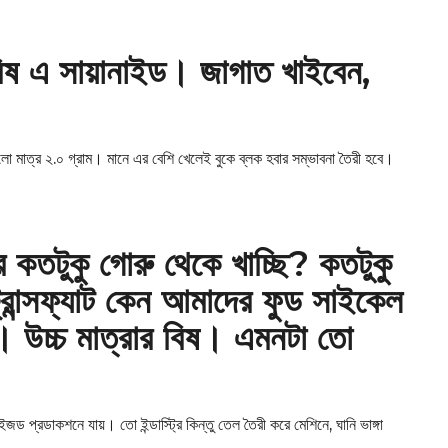
: বিষ এ সায়ানাইড। জাগাত খাইবেন,
মাত্র ২.০ গ্রাম। মানে এর বেশি খেলেই বুকে ব্লক হবার সম্ভাবনা তৈরী হবে।
 কতটুকু গোরু থেকে খাচ্ছি? কতটুকু
রান্সফ্যাট কেন আমাদের ফুড সাইকেল
উচ্চ মাত্রার বিষ। এমনটা তো
জড প্রডাকশনে যায়। তো ইন্ডাস্ট্রি কিন্তু তেল তৈরী করে মেশিনে, ঘানি ভাঙ্গা