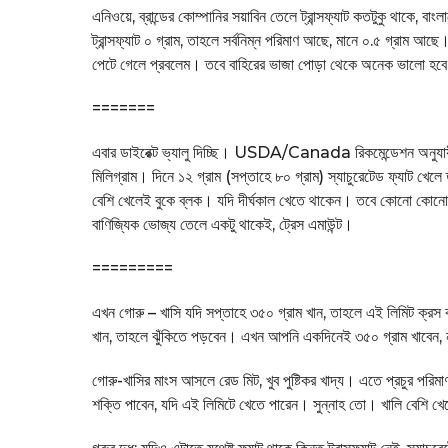
এনিওয়ে, ব্রান্ডের কোম্পানির সয়াবিন তেলে ট্রান্সফ্যাট কতটুকু থাকে, 
ট্রান্সফ্যাট ০ গ্রাম, তাহলে সর্বনিম্ন পরিমাণ আছে, মানে ০.৫ গ্রাম 
পেটে গেলে প্রবলেম। তবে বাহিরের ভাজা পোড়া থেকে অনেক ভালো হব
=======
এবার ডাইরেক্ট ভ্যালু দিচ্ছি। USDA/Canada রিকমেন্ডেশন অনুযায়ী
মিলিগ্রাম। দিনে ১২ গ্রাম (সপ্তাহে ৮০ গ্রাম) স্যাচুরেটেড ফ্যাট খেলে
বেশি খেলেই বুকে ব্লক। যদি দীর্ঘকাল খেতে থাকেন। তবে কোনো কোনো এজেন্
বাণিজ্যিক ভোজ্য তেলে একটু থাকেই, ট্রেস এমাউন্ট।
=========
এখন গোরু – খাসি যদি সপ্তাহে ৩৫০ গ্রাম খান, তাহলে এই লিমিট ক্রস ক
খান, তাহলে ঝুঁকিতে পড়বেন। এখন আপনি একদিনেই ৩৫০ গ্রাম খাবেন, না
গোরু-খাসির মাংস আসলে রেড মিট, খুব পুষ্টিকর খাদ্য। এতে প্রচুর পরি
শক্তি পাবেন, যদি এই লিমিটে খেতে পারেন। সুন্নাহ তো। খালি বেশি খেলে 