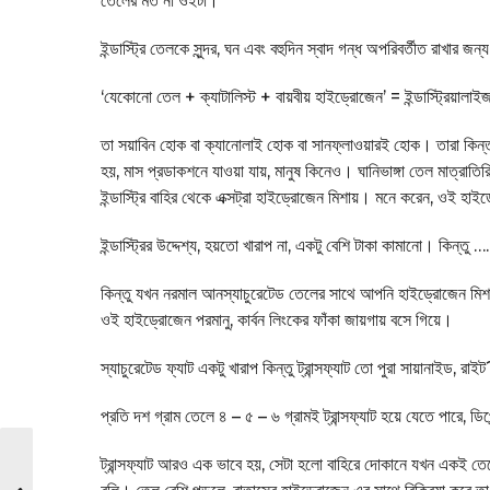
তেলের মত না ওইটা।
ইন্ডাস্ট্রি তেলকে সুন্দর, ঘন এবং বহুদিন স্বাদ গন্ধ অপরিবর্তীত রাখার 
‘যেকোনো তেল + ক্যাটালিস্ট + বায়বীয় হাইড্রোজেন’ = ইন্ডাস্ট্রিয়া
তা সয়াবিন হোক বা ক্যানোলাই হোক বা সানফ্লাওয়ারই হোক। তারা কিন্ত
হয়, মাস প্রডাকশনে যাওয়া যায়, মানুষ কিনেও। ঘানিভাঙ্গা তেল মাত্রাতিরিক
ইন্ডাস্ট্রি বাহির থেকে এক্সট্রা হাইড্রোজেন মিশায়। মনে করেন, ওই 
ইন্ডাস্ট্রির উদ্দেশ্য, হয়তো খারাপ না, একটু বেশি টাকা কামানো। কিন্তু ….
কিন্তু যখন নরমাল আনস্যাচুরেটেড তেলের সাথে আপনি হাইড্রোজেন মিশা
ওই হাইড্রোজেন পরমানু, কার্বন লিংকের ফাঁকা জায়গায় বসে গিয়ে।
স্যাচুরেটেড ফ্যাট একটু খারাপ কিন্তু ট্রান্সফ্যাট তো পুরা সায়ানাইড, রাই
প্রতি দশ গ্রাম তেলে ৪ – ৫ – ৬ গ্রামই ট্রান্সফ্যাট হয়ে যেতে পারে, 
ট্রান্সফ্যাট আরও এক ভাবে হয়, সেটা হলো বাহিরে দোকানে যখন একই তেল