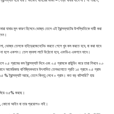
্রান্সফ্যাট হয়ে যায়। কাজেই বাহিরের ভাজা – পোড়া খাবার যাবে না। না পারলে,
মারা যাবার মূল কারণ হিসেবে ভোজ্য তেলে এই ট্রান্সফ্যাটের উপস্থিতিকে দায়ী করা
 দেন।
ো, ভোজ্য তেলকে হাইড্রেজেনেটেড করতে গেলে খুব কম করতে হবে, বা করা যাবে
 হবে। না হলে একশন। তেল ব্যবসা লাটে উঠেনো হবে, এফডিএ একশনে যাবে।
ে ০.৫ গ্রামের কম ট্রান্সফ্যাট দিবে এবং ০.৫ গ্রামকে রাউন্ডিং করে তারা লিখবে ০.০
মানে আমেরিকায় বাণিজ্যিকভাবে উৎপাদিত তেলগুলোতে প্রতি ১৫ গ্রামে ০.৫ গ্রাম
 ৩.৫ % ট্রান্সফ্যাট আছে, তেলে কিন্তু লেখে ০ গ্রাম। কত বড় বাটপারি? হায়
কমিয়ে ৩.৫% করছে।
রের, কোনো আইন বা তার প্রয়োগও নাই।