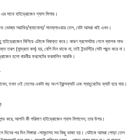
জন্য এর সাথে হাইড্রোজেন গ্যাস মিশায়।
লাইজড ভোজ্য সয়াবিন/ক্যানোলা/ সানফ্লাওয়ার তেল, যেটা আমরা খাই এখন।
ু হাইড্রোজেন মিশিয়ে এটাকে বিষাক্ত করে। কারণ প্রসেসটায় গেলে ব্যাপক লাভ
্ত তরল (সান্দ্রতা কম) হয়, বেশি দিন থাকে না, তাই ইন্ডাস্ট্রি সেটা পছন্দ করে না।
হাইড্রোজেন হলো বায়বীয় ফরমেটের ফরমালিন আরকি।
.
বেন, তখন ওই তেলের একটা বড় অংশ ট্রান্সফ্যাট এবং স্যাচুরেটেড ফ্যাট হয়ে যায়।
ট?
ডিপেন্ড করে, আপনি কী পরিমাণ হাইড্রোজেন গ্যাস মিশালেন, তার উপর।
ে দিনের পর দিন সিঙ্গারা -সামুচাসহ সব কিছু ভাজা হয়। যেটাকে আমরা পোড়া তেল