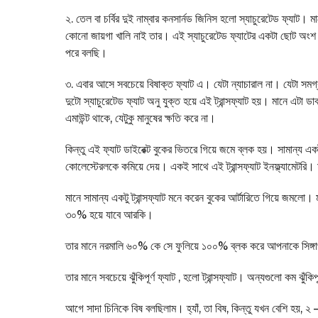
২. তেল বা চর্বির দুই নাম্বার কনসার্নড জিনিস হলো স্যাচুরেটেড ফ্যাট। ম
কোনো জায়গা খালি নাই তার। এই স্যাচুরেটেড ফ্যাটের একটা ছোট অংশ
পরে বলছি।
৩. এবার আসে সবচেয়ে বিষাক্ত ফ্যাট এ। যেটা ন্যাচারাল না। যেটা সমগ্র
দুটো স্যাচুরেটেড ফ্যাট অনু যুক্ত হয়ে এই ট্রান্সফ্যাট হয়। মানে এটা 
এমাউন্ট থাকে, যেটুকু মানুষের ক্ষতি করে না।
কিন্তু এই ফ্যাট ডাইরেক্ট বুকের ভিতরে গিয়ে জমে ব্লক হয়। সামান্য 
কোলেস্টেরলকে কমিয়ে দেয়। একই সাথে এই ট্রান্সফ্যাট ইনফ্ল্যামেটরি।
মানে সামান্য একটু ট্রান্সফ্যাট মনে করেন বুকের আর্টারিতে গিয়ে জমল
৩০% হয়ে যাবে আরকি।
তার মানে নরমালি ৬০% কে সে ফুলিয়ে ১০০% ব্লক করে আপনাকে সিঙ্গাপ
তার মানে সবচেয়ে ঝুঁকিপূর্ণ ফ্যাট , হলো ট্রান্সফ্যাট। অন্যগুলো কম ঝুঁক
আগে সাদা চিনিকে বিষ বলছিলাম। হ্যাঁ, তা বিষ, কিন্তু যখন বেশি হয়, 