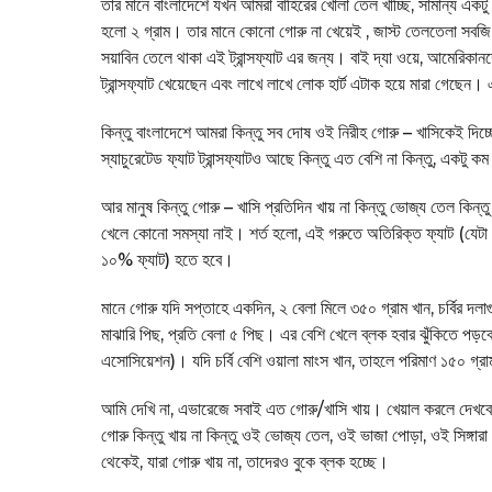
তার মানে বাংলাদেশে যখন আমরা বাহিরের খোলা তেল খাচ্ছি, সামান্য একটু 
হলো ২ গ্রাম। তার মানে কোনো গোরু না খেয়েই , জাস্ট তেলতেলা সবজি – 
সয়াবিন তেলে থাকা এই ট্রান্সফ্যাট এর জন্য। বাই দ্যা ওয়ে, আমেরি
ট্রান্সফ্যাট খেয়েছেন এবং লাখে লাখে লোক হার্ট এটাক হয়ে মারা গেছেন
কিন্তু বাংলাদেশে আমরা কিন্তু সব দোষ ওই নিরীহ গোরু – খাসিকেই দিচ্ছ
স্যাচুরেটেড ফ্যাট ট্রান্সফ্যাটও আছে কিন্তু এত বেশি না কিন্তু, একটু ক
আর মানুষ কিন্তু গোরু – খাসি প্রতিদিন খায় না কিন্তু ভোজ্য তেল ক
খেলে কোনো সমস্যা নাই। শর্ত হলো, এই গরুতে অতিরিক্ত ফ্যাট (যেটা 
১০% ফ্যাট) হতে হবে।
মানে গোরু যদি সপ্তাহে একদিন, ২ বেলা মিলে ৩৫০ গ্রাম খান, চর্বির দলাগ
মাঝারি পিছ, প্রতি বেলা ৫ পিছ। এর বেশি খেলে ব্লক হবার ঝুঁকিতে 
এসোসিয়েশন)। যদি চর্বি বেশি ওয়ালা মাংস খান, তাহলে পরিমাণ ১৫০ গ্র
আমি দেখি না, এভারেজে সবাই এত গোরু/খাসি খায়। খেয়াল করলে দেখবেন,
গোরু কিন্তু খায় না কিন্তু ওই ভোজ্য তেল, ওই ভাজা পোড়া, ওই সিঙ্গারা –
থেকেই, যারা গোরু খায় না, তাদেরও বুকে ব্লক হচ্ছে।