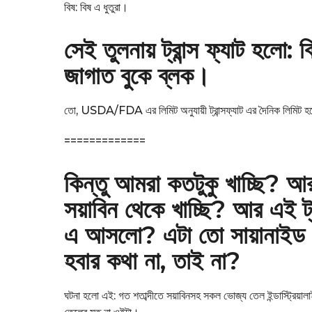
বিষ: বিষ এ ধুতুরা।
সেই তুলনায় ট্রান্স ফ্যাট হলো
জাগাত বুকে ব্লক।
তো, USDA/FDA এর লিমিট অনুযায়ী ট্রান্সফ্যাট এর দৈনিক লিমিট হলো 
=============
কিন্তু আমরা কতটুকু খাচ্ছি? আর
সয়াবিন থেকে খাচ্ছি? আর এই ট্
এ আসলো? এটা তো সায়ানাইড। 
হবার কথা না, তাই না?
ঘটনা হলো এই: গত শতাব্দীতে সয়াবিনসহ সকল ভোজ্য তেল ইন্ডাস্ট্রিয়ালাই