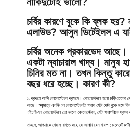
নাকিদুটোই ভালো?
h
o
s
8
a
চর্বির কারণে বুকে কি ব্লক হয়? 
m
g
o
o
এলাউড? আসুন ডিটেইলস এ য
n
t
h
চর্বির অনেক প্রকারভেদ আছে। চর
s
একটা ন্যাচারাল খাদ্য। মানুষ 
a
g
চিনির মত না। তখন কিন্তু কারো
o
বছর ধরে হচ্ছে। কারণ কী?
১. প্রথমে আসি কোলেস্টেরল প্রসঙ্গে। কোলেস্টেরল হলো চর্বি/তেলের সে
আছে। শুধুমাত্র এলডিএল কোলেস্টেরলটা খারাপ যেটা যেটা বুকে জমে কিন
এইচডিএল কোলেস্টেরল তো ভালো কোলেস্টেরল, যেটা খারাপটাকে ধ্বংস
তাহলে, আপনাকে খেয়াল রাখতে হবে, যে আপনি যেন খারাপ কোলেস্টেরলট