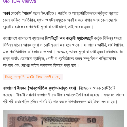
y
104
views
a
e
r
স্মরণ
থেকেই ’
স্মারক
’ শব্দের উৎপত্তি। জাতীয় ও আন্তর্জাতিকভাবে স্বীকৃত প্রাপ্ত
a
s
কোন ব্যক্তি, প্রতিষ্ঠান, স্থান ও ঘটনাসমূহকে স্মরণীয় করে রাখার জন্য কোন দেশের
r
a
g
কেন্দ্রীয় ব্যাংক যে প্রতিকী মুদ্রা বা নোট ছাপে, তাই স্মারক মুদ্রা।
s
o
a
বাংলাদেশে বাংলাদেশ ব্যাংকের
ডিপার্টমেন্ট অব কারেন্সী ম্যানেজমেন্ট
কর্তৃক বিভিন্ন সময়ে
g
বিভিন্ন মানের স্মারক মুদ্রা ও নোট মুদ্রণ করা হয়ে থাকে। যা তাদের আইনি, সাংবিধানিক,
o
এবং প্রাতিষ্ঠানিক অধিকার ও ক্ষমতা । অতএব, স্মারক মুদ্রা বা নোট মুদ্রণ সর্বসাধারণের
জন্য অর্থাৎ যেকোনো ব্যাক্তি, গোষ্ঠী বা প্রতিষ্ঠানের জন্য সম্পুর্ণরুপে শাস্তিযোগ্য
অপরাধ এবং দেশের আইন অবমাননা হিসাবে গণ্য হবে ।
কিন্তু সম্প্রতি একটা বিষয় লক্ষণীয় যে,
বাংলাদেশ ইসকন (আন্তর্জাতিক কৃষ্ণভাবনামৃত সংঘ)
নিজেদের স্মারক নোট তৈরি
করেছে। টাকাটা সরাসরি বাংলাদেশী ৫০ টাকার আদলে তৈরি করা হয়েছে। সম্ভবত তাদের
শ্রী শ্রী রাধাগোবিন্দ মন্দিরে পাঁচটি ইট দান করলে উপহারস্বরূপ এই টাকা দেওয়া হয়।