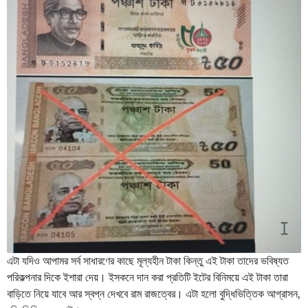
এটা যদিও আপামর সর্ব সাধারণের কাছে মূল্যহীন টাকা কিন্তু এই টাকা তাদের ভবিষ্যত
পরিকল্পনার দিকে ইশারা দেয়। ইসকনে দান করা প্রতিটি ইটের বিনিময়ে এই টাকা তারা
বাড়িতে নিয়ে যাবে আর স্বপ্ন দেখবে রাম রাজত্বের। এটা হলো বুদ্ধিভিত্তিক আগ্রাসন,