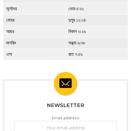
সূর্যোদয়
ভোর ৫:৩১
যোহর
দুপুর ১২:০৪
আছর
বিকাল ৩:২৯
মাগরিব
সন্ধ্যা ৬:৩৮
এশা
রাত ৭:৫৯
NEWSLETTER
Email address: