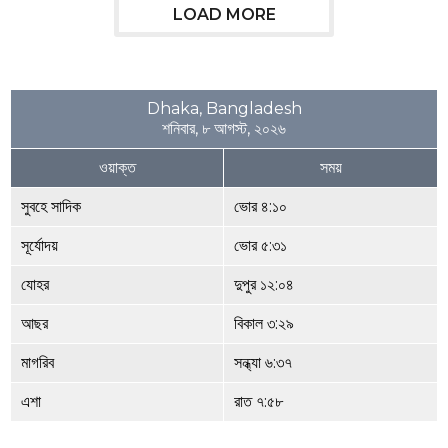
a
LOAD MORE
r
s
a
g
Dhaka, Bangladesh
o
শনিবার, ৮ আগস্ট, ২০২৬
ওয়াক্ত
সময়
সুবহে সাদিক
ভোর ৪:১০
সূর্যোদয়
ভোর ৫:৩১
যোহর
দুপুর ১২:০৪
আছর
বিকাল ৩:২৯
মাগরিব
সন্ধ্যা ৬:৩৭
এশা
রাত ৭:৫৮