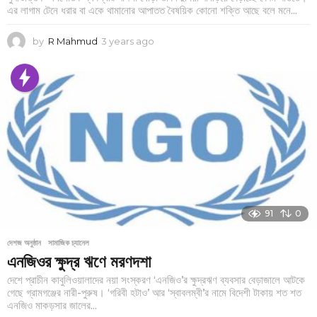
এর লাগাম টেনে ধরার বা একে থামানোর আপাতত বৈষয়িক কোনো শক্তি আছে বলে মনে...
by
R Mahmud
3 years ago
3
y
e
a
r
s
a
g
o
91
0
দেশজ অনুষ্ঠান
,
সামাজিক চ্যানেল
এনজিওর ক্ষুদ্র ঋণে মরণদশা
দেশে প্রাচীন কাবুলিওয়ালাদের নয়া সংস্করণ ‘এনজিও’র ক্ষুদ্রঋণ ব্যবসার বেড়াজালে আটকে
গেছে গ্রামগঞ্জের নারী-পুরুষ। ‘গরিবী হটাও’ আর ‘স্বাবলম্বী’র নামে বিদেশী টাকায় শত শত
এনজিও মাকড়সার জালের...