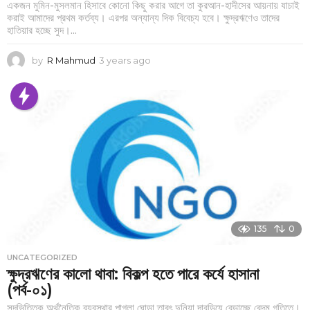
একজন মুমিন-মুসলমান হিসাবে কোনো কিছু করার আগে তা কুরআন-হাদীসের আয়নায় যাচাই
করাই আমাদের প্রথম কর্তব্য। এরপর অন্যান্য দিক বিবেচ্য হবে। ক্ষুদ্রঋণেও তাদের
হাতিয়ার হচ্ছে সুদ।...
by
R Mahmud
3 years ago
3
y
e
a
r
s
a
g
o
135
0
UNCATEGORIZED
ক্ষুদ্রঋণের কালো থাবা: বিকল্প হতে পারে কর্যে হাসানা
(পর্ব-০১)
সুদভিত্তিক অর্থনৈতিক ব্যবস্থার পাগলা ঘোড়া তাবৎ দুনিয়া দাবড়িয়ে বেড়াচ্ছে বেদম গতিতে।