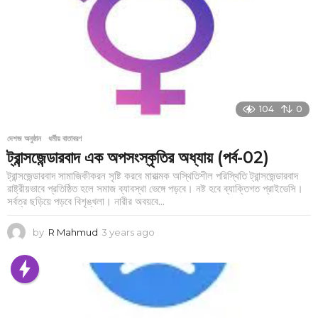
a
g
o
104
0
দেশজ অনুষ্ঠান
,
ধর্মীয় বাতাবরণ
ট্রান্সজেন্ডারবাদ এক অপসংস্কৃতির অধ্যায় (পর্ব-02)
ট্রান্সজেন্ডারবাদ সামাজিকীকরন সৃষ্টি করবে মারাত্মক অস্থিতিশীল পরিস্থিতি ট্রান্সজেন্ডারবাদ
রাষ্ট্রীয়ভাবে প্রতিষ্ঠিত হলে সমাজ ব্যাবস্থা ভেঙ্গে পড়বে। নষ্ট হবে ব্যাক্তিগত প্রাইভেসি।
সর্বত্র ছড়িয়ে পড়বে বিশৃঙ্খলা। নারীর অবয়বে...
by
R Mahmud
3 years ago
3
y
e
a
r
s
a