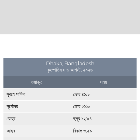
Dhaka, Bangladesh
বৃহস্পতিবার, ৬ আগস্ট, ২০২৬
ওয়াক্ত
সময়
সুবহে সাদিক
ভোর ৪:০৮
সূর্যোদয়
ভোর ৫:৩০
যোহর
দুপুর ১২:০৪
আছর
বিকাল ৩:২৯